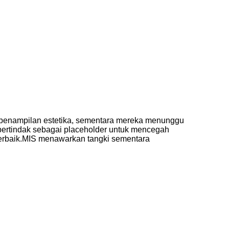
n penampilan estetika, sementara mereka menunggu
bertindak sebagai placeholder untuk mencegah
f terbaik.MIS menawarkan tangki sementara