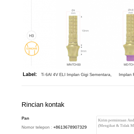
Label:
Ti 6AI 4V ELI Implan Gigi Sementara
,
Implan 
Rincian kontak
Pan
Nomor telepon :
+8613678907329