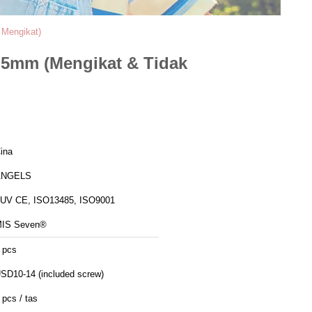
Mengikat)
5mm (Mengikat & Tidak
ina
ANGELS
UV CE, ISO13485, ISO9001
IS Seven®
 pcs
SD10-14 (included screw)
 pcs / tas