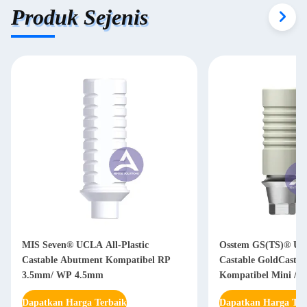
Produk Sejenis
MIS Seven® UCLA All-Plastic
Osstem GS(TS)® UCL
Castable Abutment Kompatibel RP
Castable GoldCast 
3.5mm/ WP 4.5mm
Kompatibel Mini / R
Dapatkan Harga Terbaik
Dapatkan Harga Ter