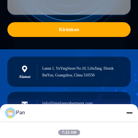
Kirimkan
Lantai 1, YuYingStreet No.10, LiJiaTang, Distrik
BaiYun, Guangzhou, China 510550
Alamat
info@implantsabutment.com
angels.dentalcenter@gmail.com
Surel
Pan
7:22 AM