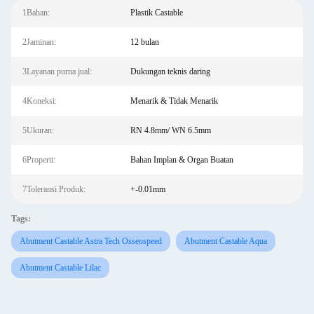
1Bahan:
Plastik Castable
2Jaminan:
12 bulan
3Layanan purna jual:
Dukungan teknis daring
4Koneksi:
Menarik & Tidak Menarik
5Ukuran:
RN 4.8mm/ WN 6.5mm
6Properti:
Bahan Implan & Organ Buatan
7Toleransi Produk:
+-0.01mm
Tags:
Abutment Castable Astra Tech Osseospeed
Abutment Castable Aqua
Abutment Castable Lilac