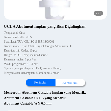
2
/
2
UCLA Abutment Implan yang Bisa Digulingkan
Tempat asal: Cina
Nama merek: ANGELS
Sertifikasi: TUV CE, ISO13485, ISO9001
Nomor model: SynOcta® Tingkat Jaringan Straumann ITI
Kuantitas min Order: 10 pcs
Harga: USD8~12/pc, included screw
Kemasan rincian: 1 pcs / tas
Waktu pengiriman: 3 ~ 5 hari
Syarat-syarat pembayaran: T / T, Western Union,
Menyediakan kemampuan: 500.000 pcs / bulan
Perincian
Keterangan
Menyoroti:
Abutment Castable Implan yang Menarik
,
Abutment Castable UCLA yang Menarik
,
Abutment Castable WN 6.5mm