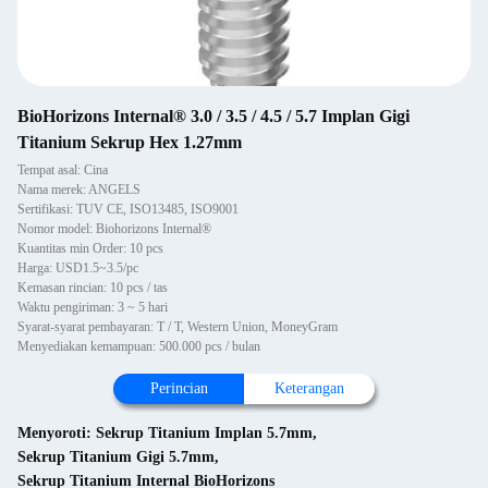
BioHorizons Internal® 3.0 / 3.5 / 4.5 / 5.7 Implan Gigi
Titanium Sekrup Hex 1.27mm
Tempat asal: Cina
Nama merek: ANGELS
Sertifikasi: TUV CE, ISO13485, ISO9001
Nomor model: Biohorizons Internal®
Kuantitas min Order: 10 pcs
Harga: USD1.5~3.5/pc
Kemasan rincian: 10 pcs / tas
Waktu pengiriman: 3 ~ 5 hari
Syarat-syarat pembayaran: T / T, Western Union, MoneyGram
Menyediakan kemampuan: 500.000 pcs / bulan
Perincian
Keterangan
Menyoroti:
Sekrup Titanium Implan 5.7mm
,
Sekrup Titanium Gigi 5.7mm
,
Sekrup Titanium Internal BioHorizons