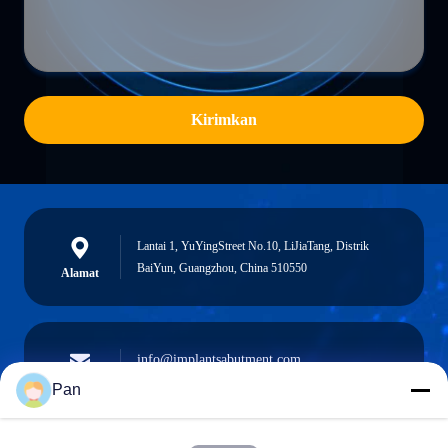
Kirimkan
Lantai 1, YuYingStreet No.10, LiJiaTang, Distrik
BaiYun, Guangzhou, China 510550
Alamat
info@implantsabutment.com
angels.dentalcenter@gmail.com
Surel
Pan