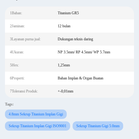
1Bahan:
Titanium GR5
2Jaminan:
12 bulan
3Layanan purna jual:
Dukungan teknis daring
4Ukuran:
NP 3.5mm/ RP 4.5mm/ WP 5.7mm
5Hex:
1,25mm
6Properti:
Bahan Implan & Organ Buatan
7Toleransi Produk:
+-0,01mm
Tags:
4.8mm Sekrup Titanium Implan Gigi
Sekrup Titanium Implan Gigi ISO9001
Sekrup Titanium Gigi 5.0mm