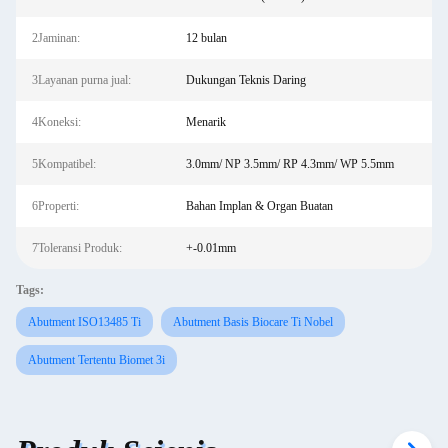
2Jaminan:
12 bulan
3Layanan purna jual:
Dukungan Teknis Daring
4Koneksi:
Menarik
5Kompatibel:
3.0mm/ NP 3.5mm/ RP 4.3mm/ WP 5.5mm
6Properti:
Bahan Implan & Organ Buatan
7Toleransi Produk:
+-0.01mm
Tags:
Abutment ISO13485 Ti
Abutment Basis Biocare Ti Nobel
Abutment Tertentu Biomet 3i