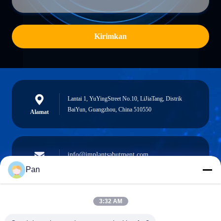
Kirimkan
Lantai 1, YuYingStreet No.10, LiJiaTang, Distrik
BaiYun, Guangzhou, China 510550
Alamat
info@implantsabutment.com
angels.dentalcenter@gmail.com
Surel
Pan
3:32 AM
+86-13678907329