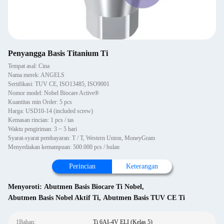
Penyangga Basis Titanium Ti
Tempat asal: Cina
Nama merek: ANGELS
Sertifikasi: TUV CE, ISO13485, ISO9001
Nomor model: Nobel Biocare Active®
Kuantitas min Order: 5 pcs
Harga: USD10-14 (included screw)
Kemasan rincian: 1 pcs / tas
Waktu pengiriman: 3 ~ 5 hari
Syarat-syarat pembayaran: T / T, Western Union, MoneyGram
Menyediakan kemampuan: 500.000 pcs / bulan
Perincian
Keterangan
Menyoroti:
Abutmen Basis Biocare Ti Nobel
,
Abutmen Basis Nobel Aktif Ti
,
Abutmen Basis TUV CE Ti
1Bahan:
Ti 6AI-4V ELI (Kelas 5)