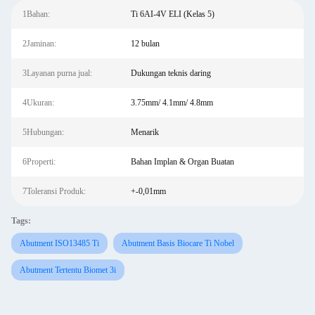
1Bahan:
Ti 6AI-4V ELI (Kelas 5)
2Jaminan:
12 bulan
3Layanan purna jual:
Dukungan teknis daring
4Ukuran:
3.75mm/ 4.1mm/ 4.8mm
5Hubungan:
Menarik
6Properti:
Bahan Implan & Organ Buatan
7Toleransi Produk:
+-0,01mm
Tags:
Abutment ISO13485 Ti
Abutment Basis Biocare Ti Nobel
Abutment Tertentu Biomet 3i