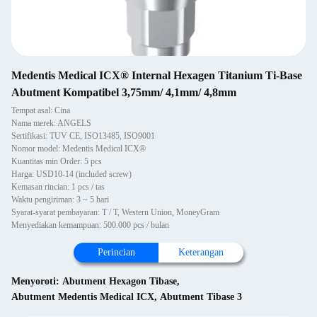
Medentis Medical ICX® Internal Hexagen Titanium Ti-Base
Abutment Kompatibel 3,75mm/ 4,1mm/ 4,8mm
Tempat asal: Cina
Nama merek: ANGELS
Sertifikasi: TUV CE, ISO13485, ISO9001
Nomor model: Medentis Medical ICX®
Kuantitas min Order: 5 pcs
Harga: USD10-14 (included screw)
Kemasan rincian: 1 pcs / tas
Waktu pengiriman: 3 ~ 5 hari
Syarat-syarat pembayaran: T / T, Western Union, MoneyGram
Menyediakan kemampuan: 500.000 pcs / bulan
Perincian
Keterangan
Menyoroti:
Abutment Hexagon Tibase
,
Abutment Medentis Medical ICX
,
Abutment Tibase 3