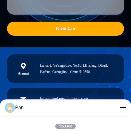
Kirimkan
Lantai 1, YuYingStreet No.10, LiJiaTang, Distrik
BaiYun, Guangzhou, China 510550
Alamat
info@implantsabutment.com
angels.dentalcenter@gmail.com
Surel
Pan
4:53 PM