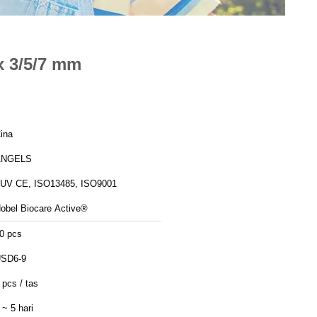
x 3/5/7 mm
ina
ANGELS
UV CE, ISO13485, ISO9001
obel Biocare Active®
0 pcs
SD6-9
 pcs / tas
 ~ 5 hari