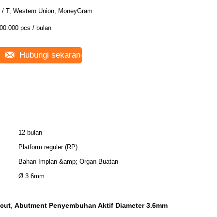
 / T, Western Union, MoneyGram
00.000 pcs / bulan
Hubungi sekarang
12 bulan
Platform reguler (RP)
Bahan Implan &amp; Organ Buatan
Ø 3.6mm
cut
Abutment Penyembuhan Aktif Diameter 3.6mm
,