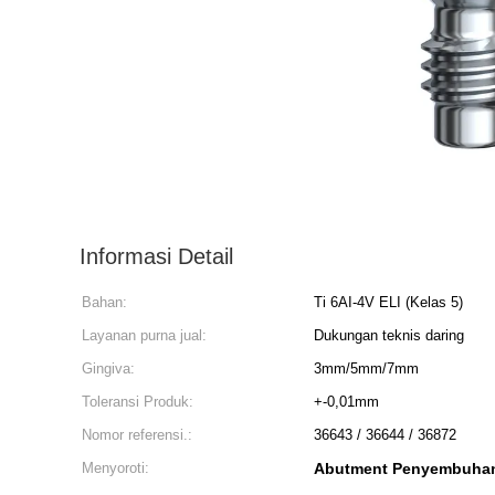
Informasi Detail
Bahan:
Ti 6AI-4V ELI (Kelas 5)
Layanan purna jual:
Dukungan teknis daring
Gingiva:
3mm/5mm/7mm
Toleransi Produk:
+-0,01mm
Nomor referensi.:
36643 / 36644 / 36872
Menyoroti:
Abutment Penyembuhan 