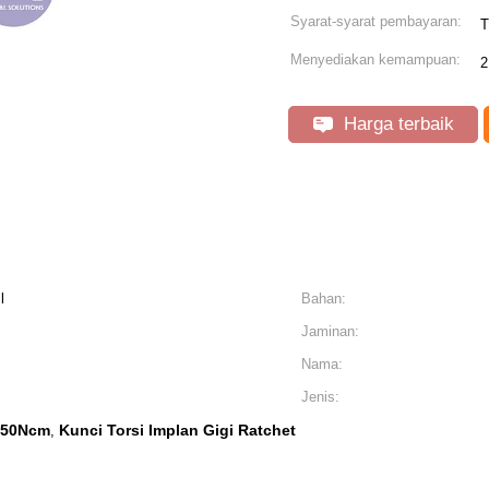
Syarat-syarat pembayaran:
T
Menyediakan kemampuan:
2
Harga terbaik
l
Bahan:
Jaminan:
Nama:
Jenis:
i 50Ncm
Kunci Torsi Implan Gigi Ratchet
,