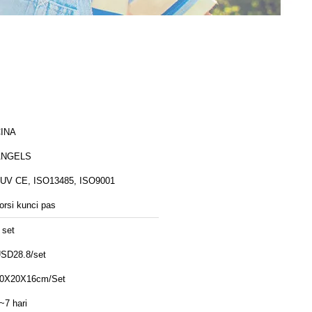
INA
ANGELS
UV CE, ISO13485, ISO9001
orsi kunci pas
 set
SD28.8/set
0X20X16cm/Set
~7 hari