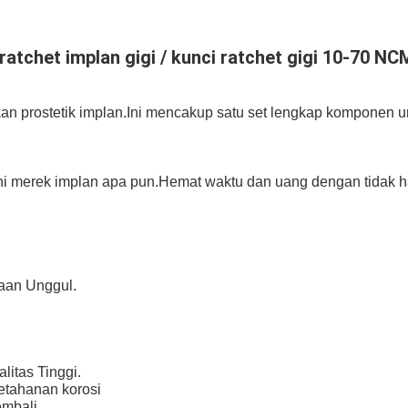
, ratchet implan gigi / kunci ratchet gigi 10-70 NC
n prostetik implan.Ini mencakup satu set lengkap komponen un
i merek implan apa pun.Hemat waktu dan uang dengan tidak h
jaan Unggul.
litas Tinggi.
ketahanan korosi
embali