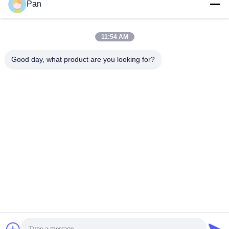
Surel
Pan
11:54 AM
+86-13678907329
Good day, what product are you looking for?
Telepon
ANGELS Dental Implant Solutions Center
ANGELS Dental Implant Solutions Center