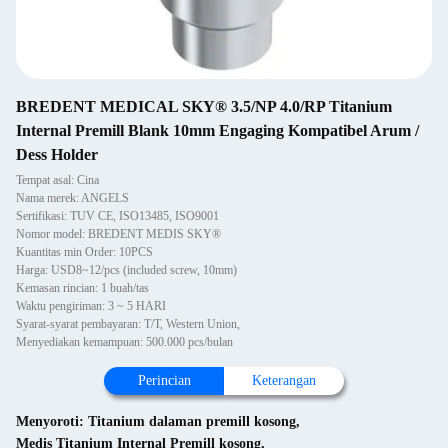
BREDENT MEDICAL SKY® 3.5/NP 4.0/RP Titanium
Internal Premill Blank 10mm Engaging Kompatibel Arum /
Dess Holder
Tempat asal: Cina
Nama merek: ANGELS
Sertifikasi: TUV CE, ISO13485, ISO9001
Nomor model: BREDENT MEDIS SKY®
Kuantitas min Order: 10PCS
Harga: USD8~12/pcs (included screw, 10mm)
Kemasan rincian: 1 buah/tas
Waktu pengiriman: 3 ~ 5 HARI
Syarat-syarat pembayaran: T/T, Western Union,
Menyediakan kemampuan: 500.000 pcs/bulan
Perincian
Keterangan
Menyoroti:
Titanium dalaman premill kosong
,
Medis Titanium Internal Premill kosong
,