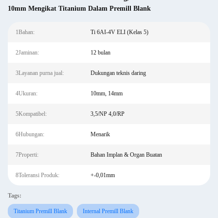
10mm Mengikat Titanium Dalam Premill Blank
1Bahan:
Ti 6AI-4V ELI (Kelas 5)
2Jaminan:
12 bulan
3Layanan purna jual:
Dukungan teknis daring
4Ukuran:
10mm, 14mm
5Kompatibel:
3,5/NP 4,0/RP
6Hubungan:
Menarik
7Properti:
Bahan Implan & Organ Buatan
8Toleransi Produk:
+-0,01mm
Tags:
Titanium Premill Blank
Internal Premill Blank