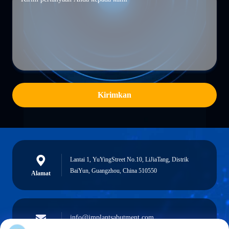
Kirimkan
Lantai 1, YuYingStreet No.10, LiJiaTang, Distrik
BaiYun, Guangzhou, China 510550
Alamat
info@implantsabutment.com
angels.dentalcenter@gmail.com