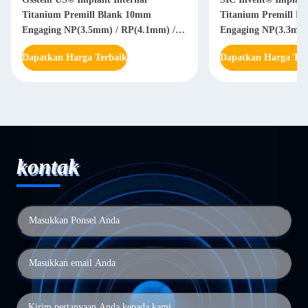
Titanium Premill Blank 10mm
Titanium Premill B
Engaging NP(3.5mm) / RP(4.1mm) /
Engaging NP(3.3mm
WP(5.1mm)
Dapatkan Harga Terbaik
Dapatkan Harga Ter
kontak