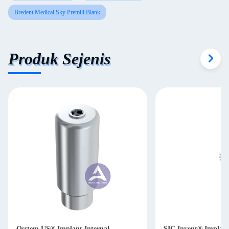
Bredent Medical Sky Premill Blank
Produk Sejenis
Osstem US® Implant Internal
SIC Invent® Implant