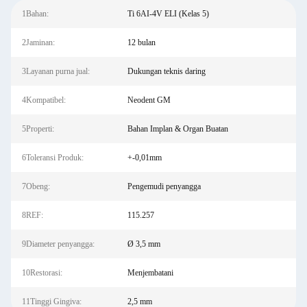
1Bahan:
Ti 6AI-4V ELI (Kelas 5)
2Jaminan:
12 bulan
3Layanan purna jual:
Dukungan teknis daring
4Kompatibel:
Neodent GM
5Properti:
Bahan Implan & Organ Buatan
6Toleransi Produk:
+-0,01mm
7Obeng:
Pengemudi penyangga
8REF:
115.257
9Diameter penyangga:
Ø 3,5 mm
10Restorasi:
Menjembatani
11Tinggi Gingiva:
2,5 mm