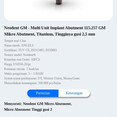
Neodent GM - Multi Unit Implant Abutment 115.257 GM
Mikro Abutment, Titanium, Tingginya gusi 2,5 mm
Tempat asal: Cina
Nama merek: ANGELS
Sertifikasi: TUV CE, ISO13485, ISO9001
Nomor model: Neodent®
Kuantitas min Order: 10PCS
Harga: USD10-20/pc
Kemasan rincian: 1 buah/tas
Waktu pengiriman: 3 ~ 5 HARI
Syarat-syarat pembayaran: T/T, Western Union, MoneyGram
Menyediakan kemampuan: 500.000 pcs/bulan
Perincian
Keterangan
Menyoroti:
Neodent GM Micro Abutment
,
Micro Abutment Tinggi gusi 2