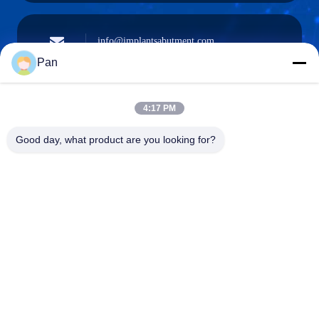
info@implantsabutment.com
angels.dentalcenter@gmail.com
Surel
Pan
4:17 PM
+86-13678907329
Good day, what product are you looking for?
Telepon
ANGELS Dental Implant Solutions Center