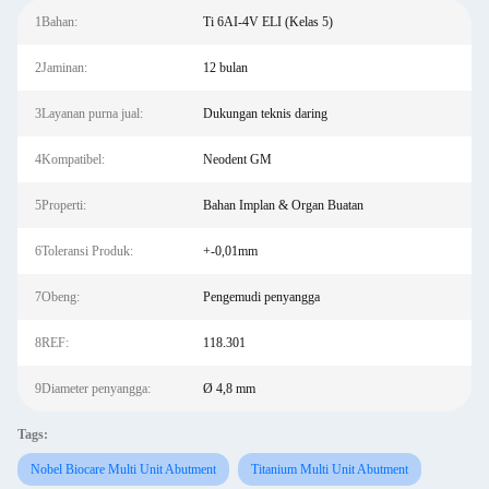
1Bahan:
Ti 6AI-4V ELI (Kelas 5)
2Jaminan:
12 bulan
3Layanan purna jual:
Dukungan teknis daring
4Kompatibel:
Neodent GM
5Properti:
Bahan Implan & Organ Buatan
6Toleransi Produk:
+-0,01mm
7Obeng:
Pengemudi penyangga
8REF:
118.301
9Diameter penyangga:
Ø 4,8 mm
Tags:
Nobel Biocare Multi Unit Abutment
Titanium Multi Unit Abutment