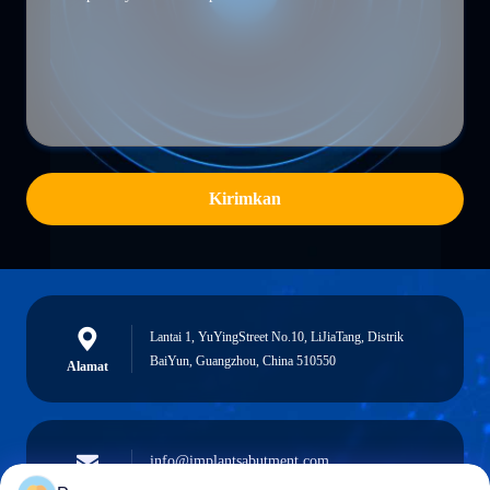
Kirimkan
Lantai 1, YuYingStreet No.10, LiJiaTang, Distrik
BaiYun, Guangzhou, China 510550
Alamat
info@implantsabutment.com
angels.dentalcenter@gmail.com