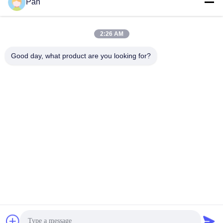
Surel
Pan
2:26 AM
+86-13678907329
Good day, what product are you looking for?
Telepon
ANGELS Dental Implant Solutions Center
ANGELS Dental Implant Solutions Center
Dapatkan Harga Terbaik