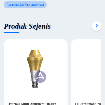
Abutment Multi Unit prefabrikasi
Produk Sejenis
Osstem® Multi Abutment Hiossen
ITI Straumann NC R