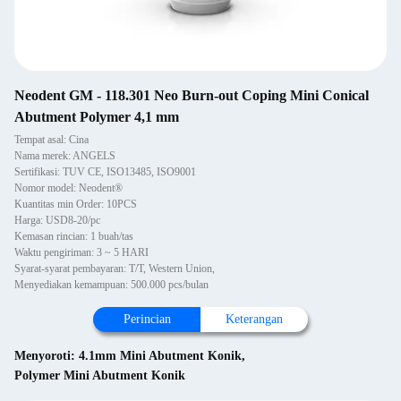
Neodent GM - 118.301 Neo Burn-out Coping Mini Conical
Abutment Polymer 4,1 mm
Tempat asal: Cina
Nama merek: ANGELS
Sertifikasi: TUV CE, ISO13485, ISO9001
Nomor model: Neodent®
Kuantitas min Order: 10PCS
Harga: USD8-20/pc
Kemasan rincian: 1 buah/tas
Waktu pengiriman: 3 ~ 5 HARI
Syarat-syarat pembayaran: T/T, Western Union,
Menyediakan kemampuan: 500.000 pcs/bulan
Perincian
Keterangan
Menyoroti:
4.1mm Mini Abutment Konik
,
Polymer Mini Abutment Konik